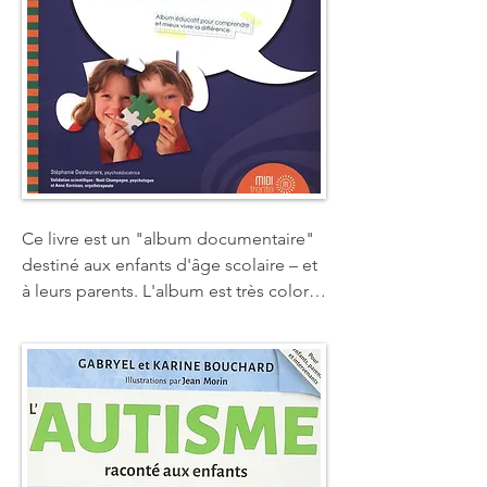
plus avancées.Ce livre trace une sorte 
de pont entre deux mondes qui, 
d'ordinaire, ne communiquent pas et 
nous permet de voir fonctionner, de 
l'intérieur, un esprit très différent du 
nôtre.
Ce livre est un "album documentaire" 
destiné aux enfants d'âge scolaire – et 
à leurs parents. L'album est très coloré 
et, un peu à la manière d'un scrapbook 
réalisé par un enfant, il présente 
l'histoire d'une jeune fille dont le petit 
frère souffre d'un trouble envahissant 
du développement (TED) ; Léo est 
autiste. De manière simple et 
amusante, Coralie tente d'expliquer, 