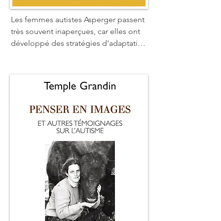
Les femmes autistes Asperger passent 
très souvent inaperçues, car elles ont 
développé des stratégies d’adaptation 
rigoureuses pour masquer leurs 
difficultés en société. Pourtant, les 
défis quotidiens et l’immense solitude 
auxquels elles font face sont le fruit 
d’une souffrance véritable. Ce livre est 
écrit par une « Aspergirl » pour les 
Aspergirls. Rudy Simone s’appuie sur 
les témoignages de femmes Asperger 
et sur sa propre expérience pour 
identifier les combats récurrents et les 
domaines pour lesquels elles ont 
besoin de soutien, d’informations et 
de conseils.