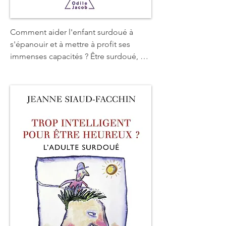
Comment aider l'enfant surdoué à 
s'épanouir et à mettre à profit ses 
immenses capacités ? Être surdoué, 
c'est une richesse, mais c'est aussi une 
différence que les parents et les 
enseignants connaissent mal. Qu'est-
ce qu'un enfant surdoué ? Comment le 
reconnaître ? En quoi sa personnalité 
est-elle différente ? En quoi son mode 
de pensée est-il différent ? Comment 
l'aider dans son développement 
affectif ? Faut-il le mettre dans une 
école spécialisée ? Comment lui parler 
de sa « précocité » ? Comment 
organiser sa vie au quotidien ? 
Nouvelle édition, entièrement revue et 
augmentée.