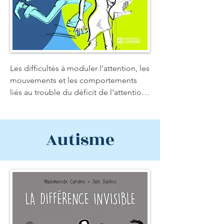
Les difficultés à moduler l'attention, les 
mouvements et les comportements 
liés au trouble du déficit de l'attention 
avec ou sans hyperactivité (TDA/TDAH) 
se manifestent dès l'enfance et 60% de 
ces enfants en gardent des symptômes 
Autisme
à l'âge adulte. Au fil des clins d'œil 
humoristiques et des témoignages 
vivants, le lecteur découvre les 
symptômes cliniques et les traitements 
pharmacologiques pour traiter ce 
trouble neurologique. Cet ouvrage est 
un incontournable pour les personnes 