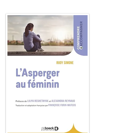
dernières études et expériences 
cliniques prouvent que la réalité est 
tout autre. Cet ouvrage a comme 
principal objectif de démystifier le 
syndrome d’Asperger au féminin. Il vise 
à éviter les diagnostics souvent erronés 
posés par les spécialistes qui 
méconnaissent les particularités du 
profil féminin. Il a également comme 
objectif de permettre aux filles et aux 
femmes Asperger d’accéder à une 
qualité de vie à la hauteur de leur 
potentiel.