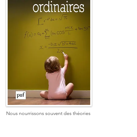
sens trop développés auxquels 
n'échappe aucun détail. Ils voudraient 
débrancher leur esprit, mais ils 
souffrent surtout de se sentir différents, 
incompris et blessés par le monde 
d'aujourd'hui. Ils concluent souvent par 
: " Je ne suis pas de cette planète ! "
Nous nourrissons souvent des théories 
bien tranchées sur les enfants (et les 
adultes) surdoués. On les méprise, on 
les encense, on est inquiet ou 