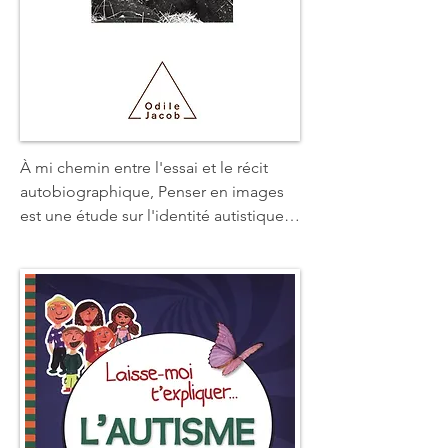
À mi chemin entre l'essai et le récit 
autobiographique, Penser en images 
est une étude sur l'identité autistique, 
sur ses manques, ses faiblesses et ses 
forces. Il nous éclaire sur les formes 
d'intelligence propres aux autistes, sur 
les émotions qu'ils éprouvent, sur leurs 
aptitudes visuelle, mnésique, 
langagière ou sociale, mais aussi sur le 
diagnostic de l'autisme, les derniers 
traitements médicaux en cours ou 
encore les méthodes éducatives les 