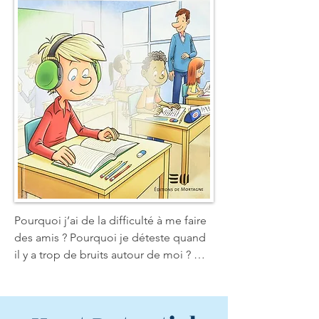
dans ses mots, ce qu'est l'autisme et 
comment elle vit avec le fait d'avoir un 
petit frère différent des autres.  
Agrémenté de plusieurs trucs et 
conseils avisés et d'illustrations 
réalisées par des enfants, cet ouvrage 
de vulgarisation est conçu 
expressément pour plaire aux jeunes 
et pour les aider à mieux vivre ou à 
mieux comprendre la différence.
Pourquoi j’ai de la difficulté à me faire 
des amis ? Pourquoi je déteste quand 
il y a trop de bruits autour de moi ? 
Pourquoi certaines personnes pensent 
que je suis sourd ou moins intelligent ?  
Gabryel s’est toujours senti très 