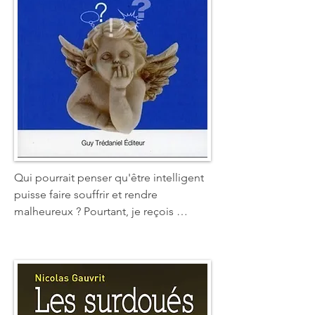
de réapprivoiser sa personnalité. Pour 
se sentir mieux avec soi et avec les 
autres, pour se réaliser enfin.
Qui pourrait penser qu'être intelligent 
puisse faire souffrir et rendre 
malheureux ? Pourtant, je reçois 
souvent en consultation des gens qui 
se plaignent de trop penser. Ils disent 
que leur mental ne leur laisse aucun 
répit, même la nuit. Ils en ont marre de 
ces doutes, de ces questions, de cette 
conscience aiguë des choses, de leurs 