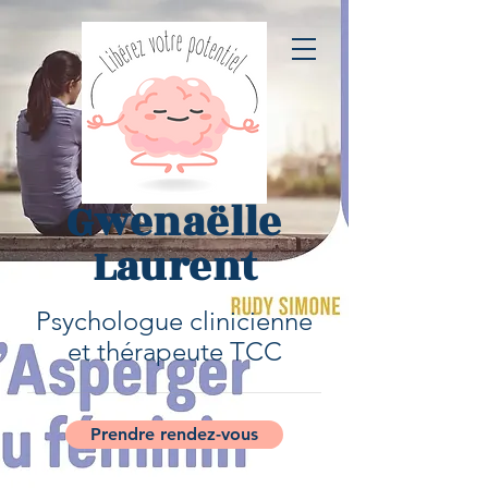
Gwenaëlle
Laurent
Psychologue clinicienne
et thérapeute TCC
Prendre rendez-vous