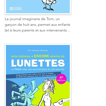
Le journal imaginaire de Tom, un 
garçon de huit ans, permet aux enfants 
(et à leurs parents et aux intervenants) 
de composer plus efficacement avec le 
TDAH. Les mots drôles et imaginatifs 
de cet ami fictif, accompagnés de jolis 
dessins d'enfants, guident les jeunes 
lecteurs dans leur découverte du 
TDAH afin de bien comprendre leur 
situation qui comporte de multiples 
défis qui n'ont rien d'imaginaires.