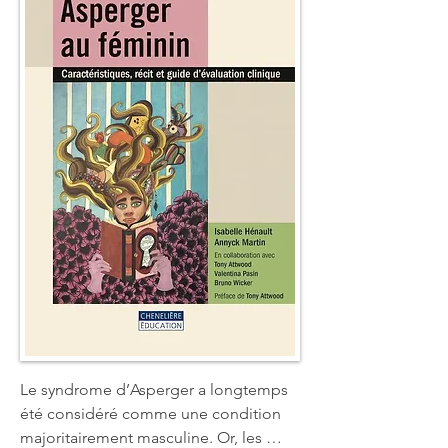
gestes sont immuables, proches de la 
manie. Son environnement doit être un 
cocon. Elle se sent agressée par le 
bruit et les bavardages incessants de 
ses collègues. Lassée de cet état, elle 
va partir à la rencontre d'elle-même et 
découvrir qu'elle est autiste Asperger. 
Sa vie va s'en trouver profondément 
modifiée.
Le syndrome d’Asperger a longtemps 
été considéré comme une condition 
majoritairement masculine. Or, les 