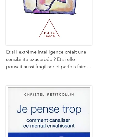
Et si l'extrême intelligence créait une 
sensibilité exacerbée ? Et si elle 
pouvait aussi fragiliser et parfois faire 
souffrir ? Être surdoué est une richesse. 
Mais c'est aussi une différence qui 
peut susciter un sentiment de 
décalage, une impression de ne jamais 
être vraiment à sa place. Comment 
savoir si l'on est surdoué ? Comment 
alors mieux réussir sa vie ? Comment 
aller au bout de ses ressources ? Ce 
livre permet de mieux comprendre et 