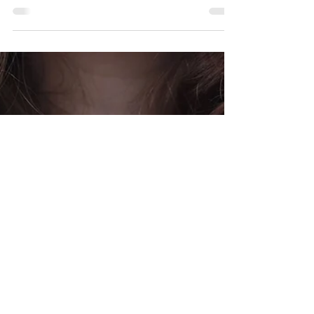
18 avr. 2020
7 min de lecture
La manipulation mentale :
comment la détecter et s’en
protéger ?
Découvrez 4 grandes étapes de la
manipulation mentale, 3 techniques utilisées
par les manipulateurs et 8 pistes pour vous
aider à en sortir.