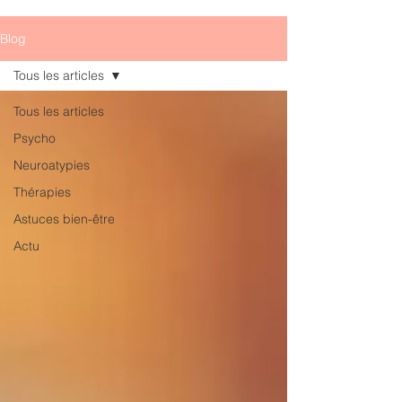
Blog
Tous les articles
Tous les articles
Psycho
Neuroatypies
Thérapies
Astuces bien-être
Actu